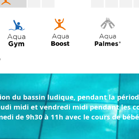
ion du bassin ludique, pendant la périod
jeudi midi et vendredi midi pendant les
medi de 9h30 à 11h avec le cours de béb