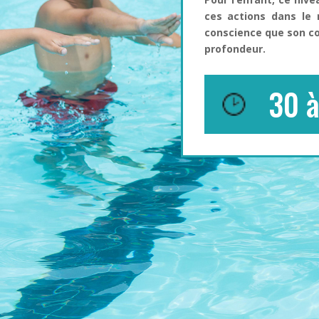
ces actions dans le 
conscience que son cor
profondeur.
30 à