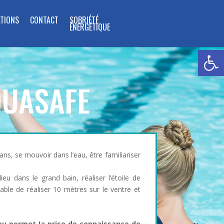
TIONS
CONTACT
SOBRIÉTÉ
ÉNERGÉTIQUE
Ouvrir la
UASAFE
 ans, se mouvoir dans l’eau, être familiariser
ieu dans le grand bain, réaliser l’étoile de
able de réaliser 10 mètres sur le ventre et
au
permet Ia prise de connaissance de