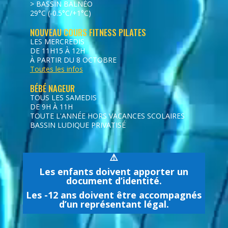
> BASSIN BALNÉO
29°C (-0.5°C/+1°C)
NOUVEAU COURS FITNESS PILATES
LES MERCREDIS
DE 11H15 À 12H
À PARTIR DU 8 OCTOBRE
Toutes les infos
BÉBÉ NAGEUR
TOUS LES SAMEDIS
DE 9H À 11H
TOUTE L'ANNÉE HORS VACANCES SCOLAIRES
BASSIN LUDIQUE PRIVATISÉ
⚠️
Les enfants doivent apporter un
document d’identité.
Les -12 ans doivent être accompagnés
d’un représentant légal.