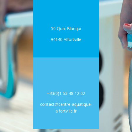
50 Quai Blanqui
94140 Alfortville
+33(0)1 53 48 12 02
contact@centre-aquatique-
alfortville.fr