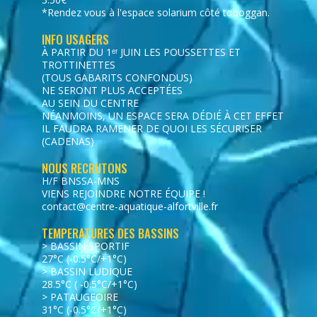
*Rendez vous à l'espace solarium côté toboggan.
INFO USAGERS
À PARTIR DU 1ᵉʳ JUIN LES POUSSETTES ET
TROTTINETTES
(TOUS GABARITS CONFONDUS)
NE SERONT PLUS ACCEPTÉES
AU SEIN DU CENTRE
NÉANMOINS, UN ESPACE SERA DÉDIÉ À CET EFFET
IL FAUDRA RAMENER DE QUOI LES SÉCURISER
(CADENAS)
NOUS RECRUTONS
H/F BNSSA-MNS
VIENS REJOINDRE NOTRE ÉQUIPE !
contact@centre-aquatique-alfortville.fr
TEMPERATURES DES BASSINS
> BASSIN SPORTIF
27°C (-0.5°C/+1°C)
> BASSIN LUDIQUE
28.5°C ( -0.5°C/+1°C)
> PATAUGEOIRE
31°C (-0.5°C/+1°C)