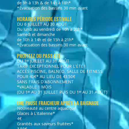
de 9h à 13h & de 14h à 18h*
*Évacuation des bassins 30 min avant
HORAIRES PÉRIODE ESTIVALE
DU 6 JUILLET AU 30 AOÛT
Du lundi au vendredi de 10h à 20h*
Samedi et dimanche
de 10h à 14h et de 15h à 21h*
*Évacuation des bassins 30 min avant
PROFITEZ DU PASS ÉTÉ
DU 1ᵉʳ JUILLET AU 31 AOÛT
TARIF EXCEPTIONNEL POUR L'ÉTÉ !
ACCÈS PISCINE, BALNÉO, SALLE DE FITNESS
POUR 40€* AU LIEU DE 43.50€
SANS FRAIS D'ABONNEMENT
*VALABLE 1 MOIS
(DU 1ᵉʳ AU 31 JUILLET PUIS DU 1ᵉʳ AU 31 AOÛT)
UNE PAUSE FRAICHEUR APRÈS LA BAIGNADE
Nouveauté au centre aquatique
Glaces à L'italienne*
4€
Granités aux saveurs fruitées*
3.50€